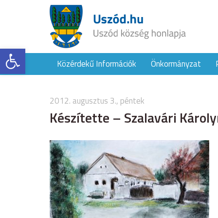
Eszköztár megnyitása
Közérdekű Információk
Önkormányzat
2012. augusztus 3., péntek
Készítette – Szalavári Károl