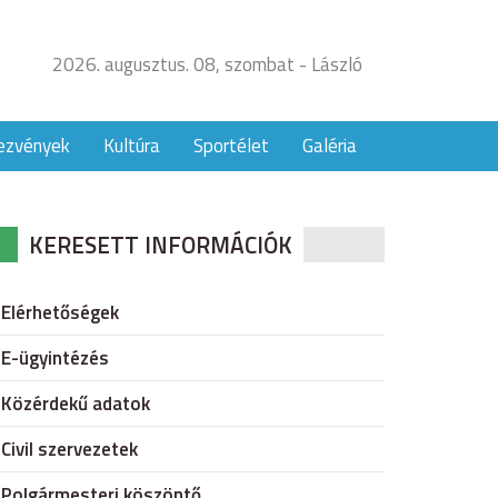
2026. augusztus. 08, szombat - László
ezvények
Kultúra
Sportélet
Galéria
KERESETT INFORMÁCIÓK
Elérhetőségek
E-ügyintézés
Közérdekű adatok
Civil szervezetek
Polgármesteri köszöntő