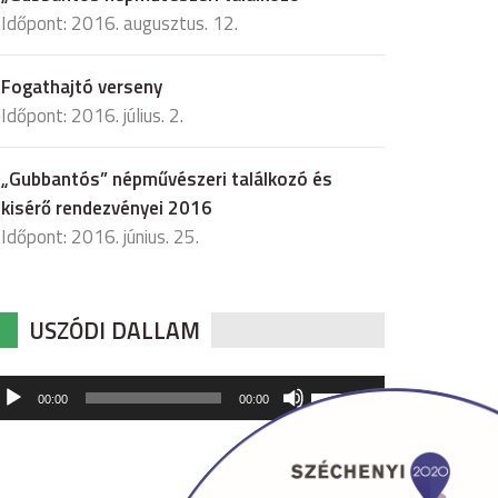
Időpont: 2016. augusztus. 12.
Fogathajtó verseny
Időpont: 2016. július. 2.
„Gubbantós” népművészeri találkozó és
kisérő rendezvényei 2016
Időpont: 2016. június. 25.
USZÓDI DALLAM
udió
A
00:00
00:00
hangerő
játszó
növeléséhez,
illetőleg
csökkentéséhez
a