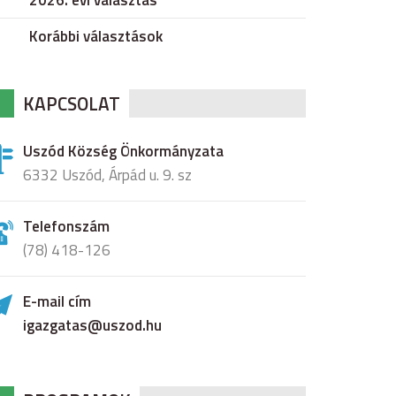
2026. évi választás
Korábbi választások
KAPCSOLAT
Uszód Község Önkormányzata
6332 Uszód, Árpád u. 9. sz
Telefonszám
(78) 418-126
E-mail cím
igazgatas@uszod.hu