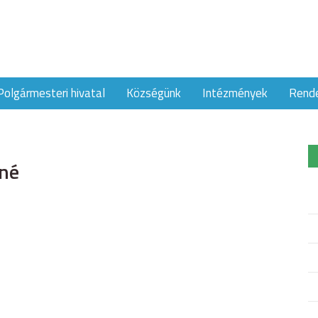
Polgármesteri hivatal
Községünk
Intézmények
Rend
yné