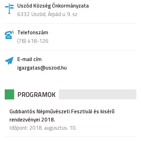
Uszód Község Önkormányzata
6332 Uszód, Árpád u. 9. sz
Telefonszám
(78) 418-126
E-mail cím
igazgatas@uszod.hu
PROGRAMOK
Gubbantós Népművészeti Fesztivál és kisérő
rendezvényei 2018.
Időpont: 2018. augusztus. 10.