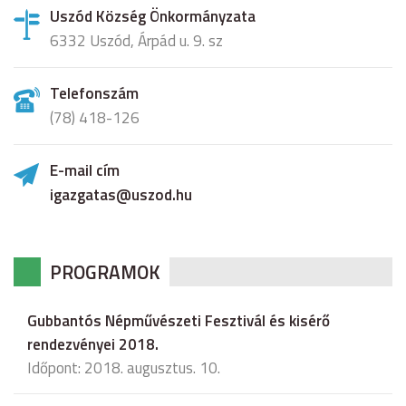
Uszód Község Önkormányzata
6332 Uszód, Árpád u. 9. sz
Telefonszám
(78) 418-126
E-mail cím
igazgatas@uszod.hu
PROGRAMOK
Gubbantós Népművészeti Fesztivál és kisérő
rendezvényei 2018.
Időpont: 2018. augusztus. 10.