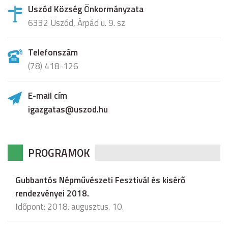
Uszód Község Önkormányzata
6332 Uszód, Árpád u. 9. sz
Telefonszám
(78) 418-126
E-mail cím
igazgatas@uszod.hu
PROGRAMOK
Gubbantós Népművészeti Fesztivál és kisérő
rendezvényei 2018.
Időpont: 2018. augusztus. 10.