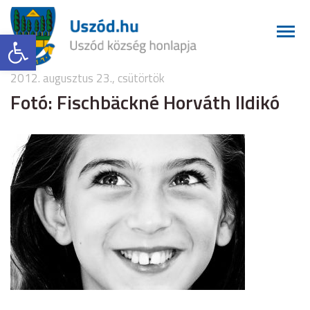
Eszköztár megnyitása
2012. augusztus 23., csütörtök
Fotó: Fischbäckné Horváth Ildikó