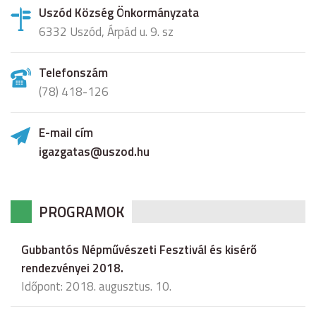
Uszód Község Önkormányzata
6332 Uszód, Árpád u. 9. sz
Telefonszám
(78) 418-126
E-mail cím
igazgatas@uszod.hu
PROGRAMOK
Gubbantós Népművészeti Fesztivál és kisérő
rendezvényei 2018.
Időpont: 2018. augusztus. 10.