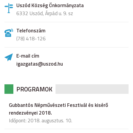
Uszód Község Önkormányzata
6332 Uszód, Árpád u. 9. sz
Telefonszám
(78) 418-126
E-mail cím
igazgatas@uszod.hu
PROGRAMOK
Gubbantós Népművészeti Fesztivál és kisérő
rendezvényei 2018.
Időpont: 2018. augusztus. 10.