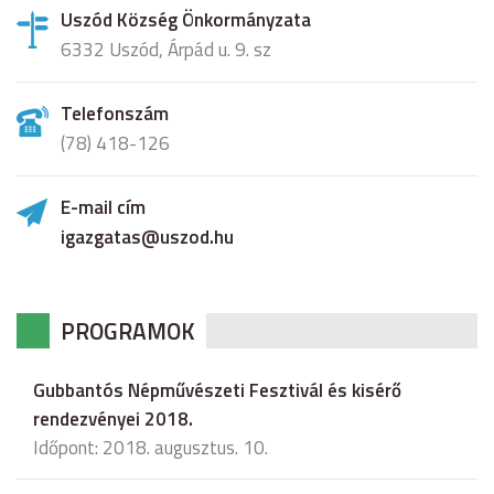
Uszód Község Önkormányzata
6332 Uszód, Árpád u. 9. sz
Telefonszám
(78) 418-126
E-mail cím
igazgatas@uszod.hu
PROGRAMOK
Gubbantós Népművészeti Fesztivál és kisérő
rendezvényei 2018.
Időpont: 2018. augusztus. 10.