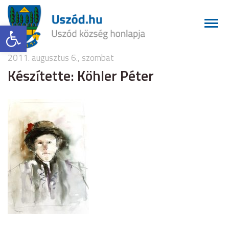
Eszköztár megnyitása
2011. augusztus 6., szombat
Készítette: Köhler Péter