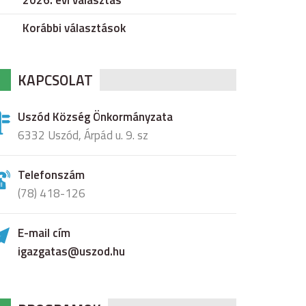
2026. évi választás
Korábbi választások
KAPCSOLAT
Uszód Község Önkormányzata
6332 Uszód, Árpád u. 9. sz
Telefonszám
(78) 418-126
E-mail cím
igazgatas@uszod.hu