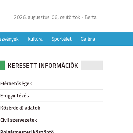
2026. augusztus. 06, csütörtök - Berta
ezvények
Kultúra
Sportélet
Galéria
KERESETT INFORMÁCIÓK
Elérhetőségek
E-ügyintézés
Közérdekű adatok
Civil szervezetek
Polgármesteri köszöntő