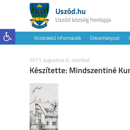
Eszköztár megnyitása
Közérdekű Információk
Önkormányzat
2011. augusztus 6., szombat
Készítette: Mindszentiné K