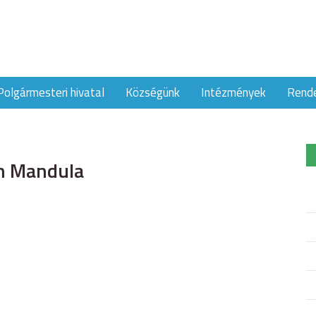
Polgármesteri hivatal
Községünk
Intézmények
Rend
un Mandula