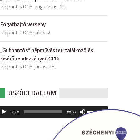
Időpont: 2016. augusztus. 12.
Fogathajtó verseny
Időpont: 2016. július. 2.
„Gubbantós” népművészeri találkozó és
kisérő rendezvényei 2016
Időpont: 2016. június. 25.
USZÓDI DALLAM
udió
A
00:00
00:00
hangerő
játszó
növeléséhez,
illetőleg
csökkentéséhez
a