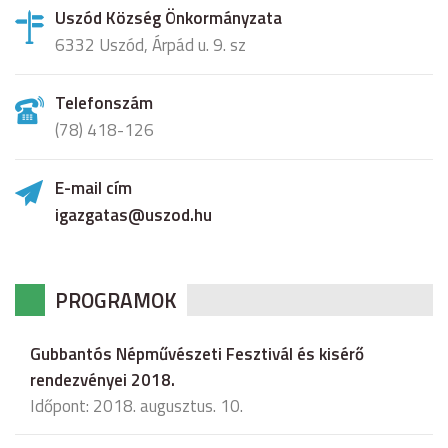
Uszód Község Önkormányzata
6332 Uszód, Árpád u. 9. sz
Telefonszám
(78) 418-126
E-mail cím
igazgatas@uszod.hu
PROGRAMOK
Gubbantós Népművészeti Fesztivál és kisérő
rendezvényei 2018.
Időpont: 2018. augusztus. 10.