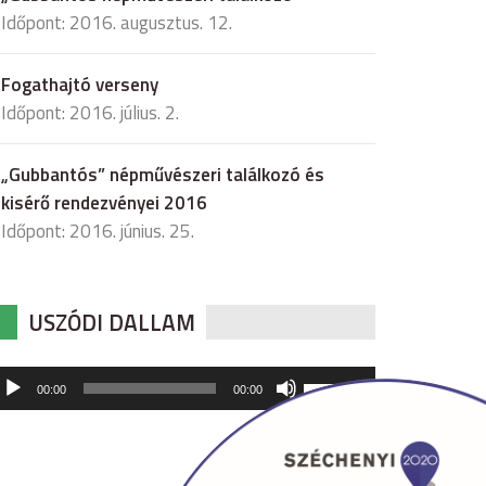
Időpont: 2016. augusztus. 12.
Fogathajtó verseny
Időpont: 2016. július. 2.
„Gubbantós” népművészeri találkozó és
kisérő rendezvényei 2016
Időpont: 2016. június. 25.
USZÓDI DALLAM
udió
A
00:00
00:00
hangerő
játszó
növeléséhez,
illetőleg
csökkentéséhez
a