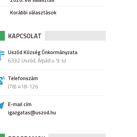
2026. évi választás
Korábbi választások
KAPCSOLAT
Uszód Község Önkormányzata
6332 Uszód, Árpád u. 9. sz
Telefonszám
(78) 418-126
E-mail cím
igazgatas@uszod.hu