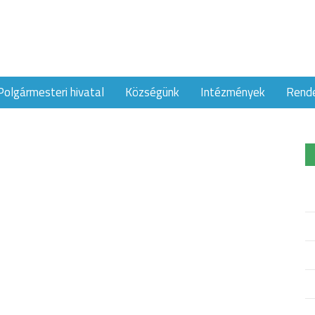
Polgármesteri hivatal
Községünk
Intézmények
Rend