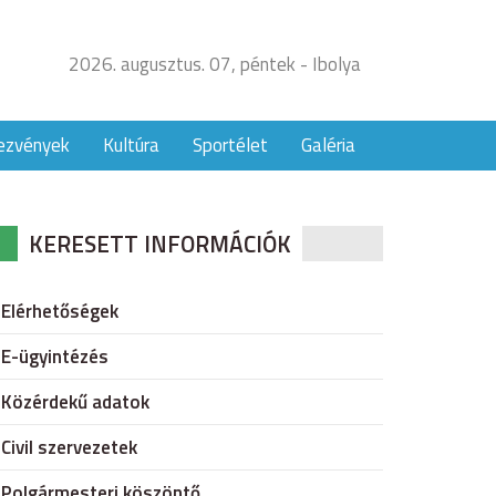
2026. augusztus. 07, péntek - Ibolya
ezvények
Kultúra
Sportélet
Galéria
KERESETT INFORMÁCIÓK
Elérhetőségek
E-ügyintézés
Közérdekű adatok
Civil szervezetek
Polgármesteri köszöntő