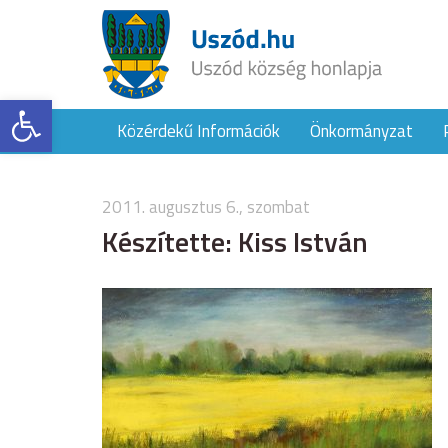
Eszköztár megnyitása
Közérdekű Információk
Önkormányzat
2011. augusztus 6., szombat
Készítette: Kiss István