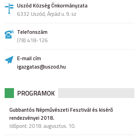
Uszód Község Önkormányzata
6332 Uszód, Árpád u. 9. sz
Telefonszám
(78) 418-126
E-mail cím
igazgatas@uszod.hu
PROGRAMOK
Gubbantós Népművészeti Fesztivál és kisérő
rendezvényei 2018.
Időpont: 2018. augusztus. 10.