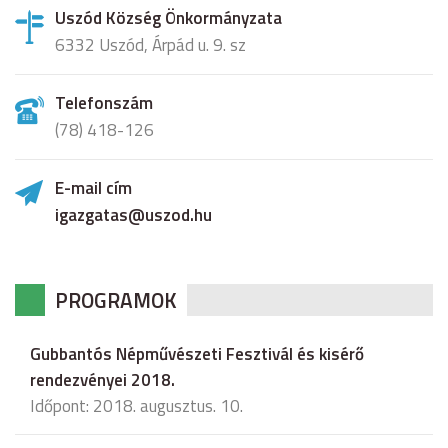
Uszód Község Önkormányzata
6332 Uszód, Árpád u. 9. sz
Telefonszám
(78) 418-126
E-mail cím
igazgatas@uszod.hu
PROGRAMOK
Gubbantós Népművészeti Fesztivál és kisérő
rendezvényei 2018.
Időpont: 2018. augusztus. 10.