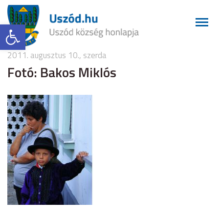
Eszköztár megnyitása
2011. augusztus 10., szerda
Fotó: Bakos Miklós