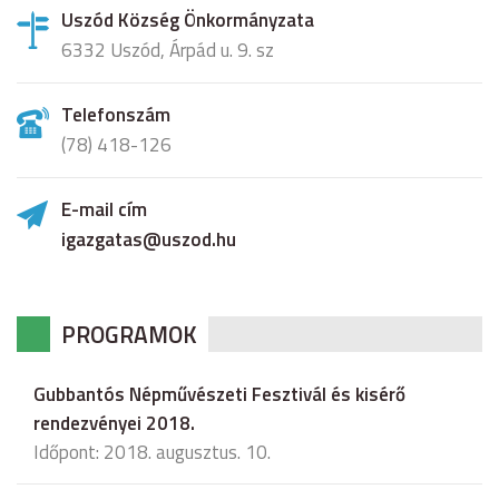
Uszód Község Önkormányzata
6332 Uszód, Árpád u. 9. sz
Telefonszám
(78) 418-126
E-mail cím
igazgatas@uszod.hu
PROGRAMOK
Gubbantós Népművészeti Fesztivál és kisérő
rendezvényei 2018.
Időpont: 2018. augusztus. 10.