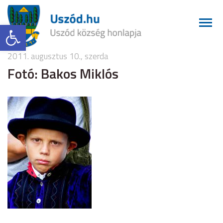
Eszköztár megnyitása
2011. augusztus 10., szerda
Fotó: Bakos Miklós