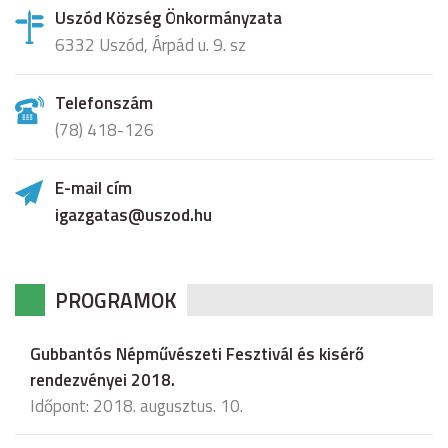
Uszód Község Önkormányzata
6332 Uszód, Árpád u. 9. sz
Telefonszám
(78) 418-126
E-mail cím
igazgatas@uszod.hu
PROGRAMOK
Gubbantós Népművészeti Fesztivál és kisérő
rendezvényei 2018.
Időpont: 2018. augusztus. 10.