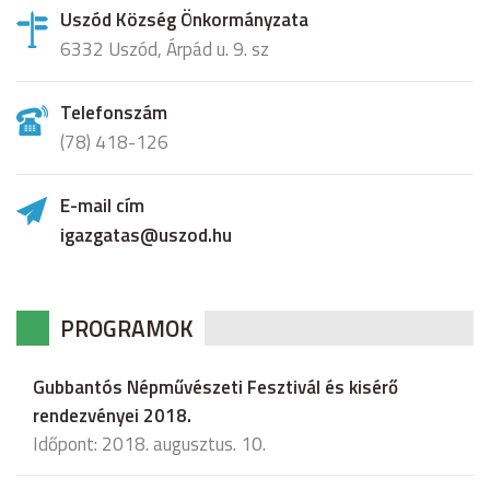
Uszód Község Önkormányzata
6332 Uszód, Árpád u. 9. sz
Telefonszám
(78) 418-126
E-mail cím
igazgatas@uszod.hu
PROGRAMOK
Gubbantós Népművészeti Fesztivál és kisérő
rendezvényei 2018.
Időpont: 2018. augusztus. 10.