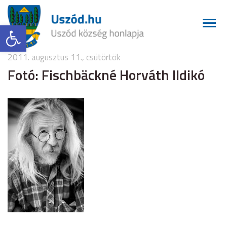
Eszköztár megnyitása
2011. augusztus 11., csütörtök
Fotó: Fischbäckné Horváth Ildikó