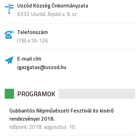
Uszód Község Önkormányzata
6332 Uszód, Árpád u. 9. sz
Telefonszám
(78) 418-126
E-mail cím
igazgatas@uszod.hu
PROGRAMOK
Gubbantós Népművészeti Fesztivál és kisérő
rendezvényei 2018.
Időpont: 2018. augusztus. 10.