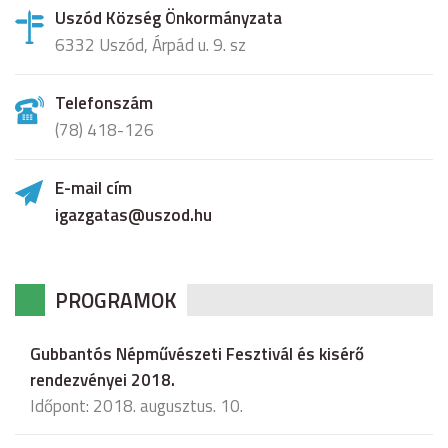
Uszód Község Önkormányzata
6332 Uszód, Árpád u. 9. sz
Telefonszám
(78) 418-126
E-mail cím
igazgatas@uszod.hu
PROGRAMOK
Gubbantós Népművészeti Fesztivál és kisérő
rendezvényei 2018.
Időpont: 2018. augusztus. 10.