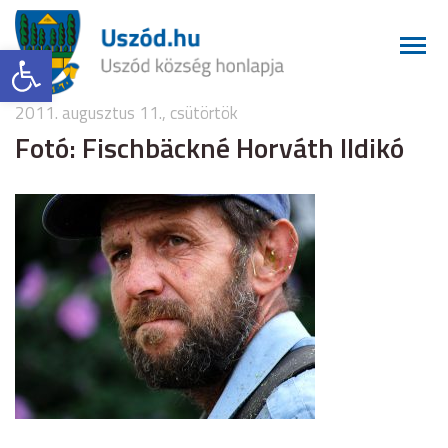
Eszköztár megnyitása
2011. augusztus 11., csütörtök
Fotó: Fischbäckné Horváth Ildikó