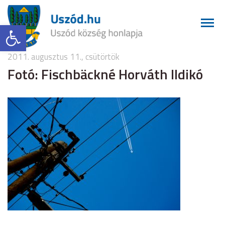
Eszköztár megnyitása
2011. augusztus 11., csütörtök
Fotó: Fischbäckné Horváth Ildikó