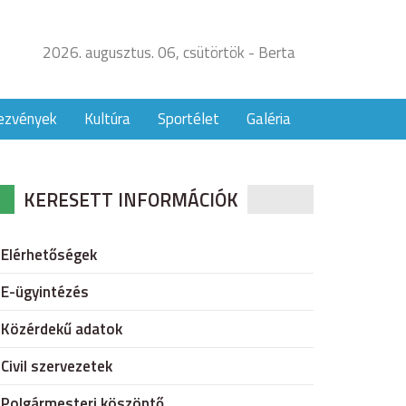
2026. augusztus. 06, csütörtök - Berta
ezvények
Kultúra
Sportélet
Galéria
KERESETT INFORMÁCIÓK
Elérhetőségek
E-ügyintézés
Közérdekű adatok
Civil szervezetek
Polgármesteri köszöntő