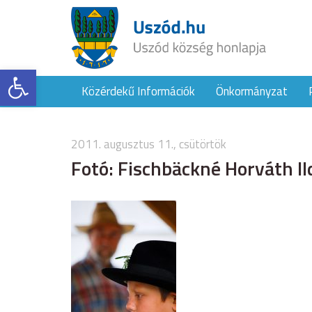
Eszköztár megnyitása
Közérdekű Információk
Önkormányzat
2011. augusztus 11., csütörtök
Fotó: Fischbäckné Horváth Il