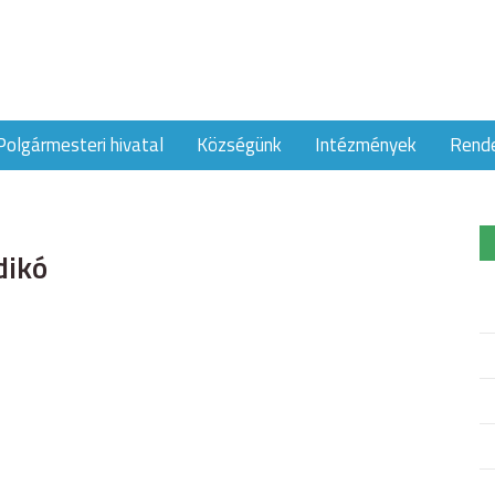
Polgármesteri hivatal
Községünk
Intézmények
Rend
dikó