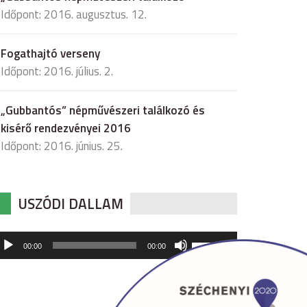
Időpont: 2016. augusztus. 12.
Fogathajtó verseny
Időpont: 2016. július. 2.
„Gubbantós” népművészeri találkozó és
kisérő rendezvényei 2016
Időpont: 2016. június. 25.
USZÓDI DALLAM
udió
A
00:00
00:00
hangerő
játszó
növeléséhez,
illetőleg
csökkentéséhez
a