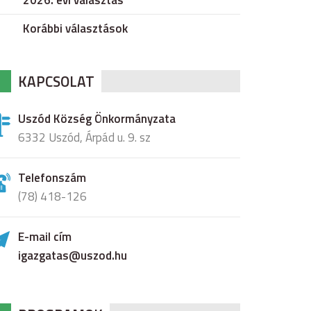
2026. évi választás
Korábbi választások
KAPCSOLAT
Uszód Község Önkormányzata
6332 Uszód, Árpád u. 9. sz
Telefonszám
(78) 418-126
E-mail cím
igazgatas@uszod.hu