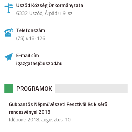
Uszód Község Önkormányzata
6332 Uszód, Árpád u. 9. sz
Telefonszám
(78) 418-126
E-mail cím
igazgatas@uszod.hu
PROGRAMOK
Gubbantós Népművészeti Fesztivál és kisérő
rendezvényei 2018.
Időpont: 2018. augusztus. 10.