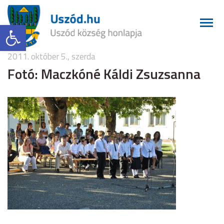
Eszköztár megnyitása
2011. október 5., szerda
Fotó: Maczkóné Káldi Zsuzsanna