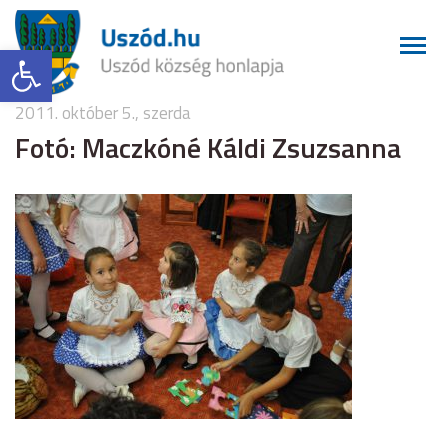
Eszköztár megnyitása
2011. október 5., szerda
Fotó: Maczkóné Káldi Zsuzsanna