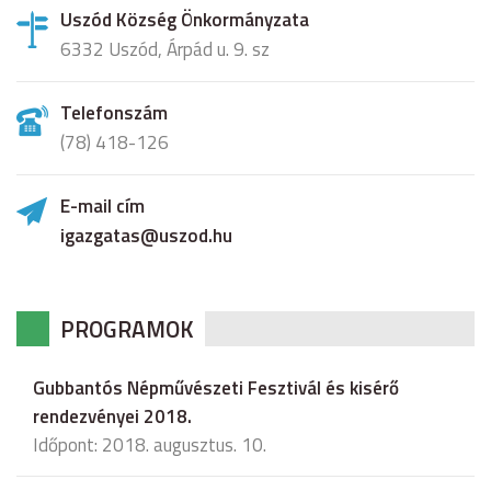
Uszód Község Önkormányzata
6332 Uszód, Árpád u. 9. sz
Telefonszám
(78) 418-126
E-mail cím
igazgatas@uszod.hu
PROGRAMOK
Gubbantós Népművészeti Fesztivál és kisérő
rendezvényei 2018.
Időpont: 2018. augusztus. 10.