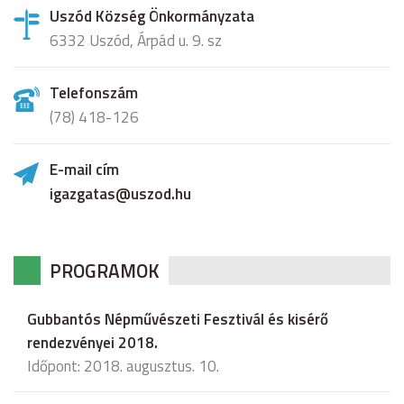
Uszód Község Önkormányzata
6332 Uszód, Árpád u. 9. sz
Telefonszám
(78) 418-126
E-mail cím
igazgatas@uszod.hu
PROGRAMOK
Gubbantós Népművészeti Fesztivál és kisérő
rendezvényei 2018.
Időpont: 2018. augusztus. 10.