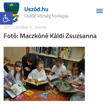
Eszköztár megnyitása
2011. október 5., szerda
Fotó: Maczkóné Káldi Zsuzsanna