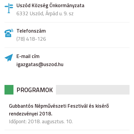
Uszód Község Önkormányzata
6332 Uszód, Árpád u. 9. sz
Telefonszám
(78) 418-126
E-mail cím
igazgatas@uszod.hu
PROGRAMOK
Gubbantós Népművészeti Fesztivál és kisérő
rendezvényei 2018.
Időpont: 2018. augusztus. 10.