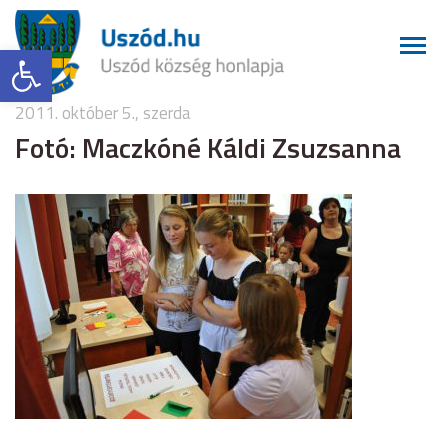
Eszköztár megnyitása
2011. október 5., szerda
Fotó: Maczkóné Káldi Zsuzsanna