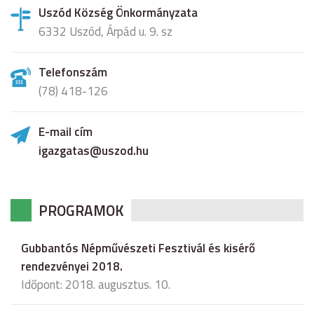
Uszód Község Önkormányzata
6332 Uszód, Árpád u. 9. sz
Telefonszám
(78) 418-126
E-mail cím
igazgatas@uszod.hu
PROGRAMOK
Gubbantós Népművészeti Fesztivál és kisérő
rendezvényei 2018.
Időpont: 2018. augusztus. 10.