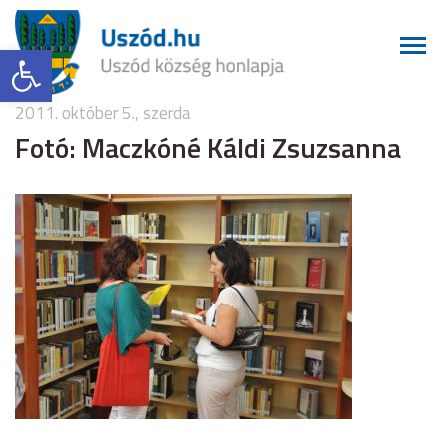
Eszköztár megnyitása
2011. október 5., szerda
Fotó: Maczkóné Káldi Zsuzsanna