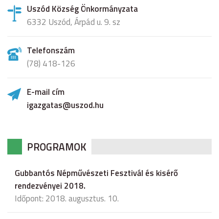
Uszód Község Önkormányzata
6332 Uszód, Árpád u. 9. sz
Telefonszám
(78) 418-126
E-mail cím
igazgatas@uszod.hu
PROGRAMOK
Gubbantós Népművészeti Fesztivál és kisérő
rendezvényei 2018.
Időpont: 2018. augusztus. 10.