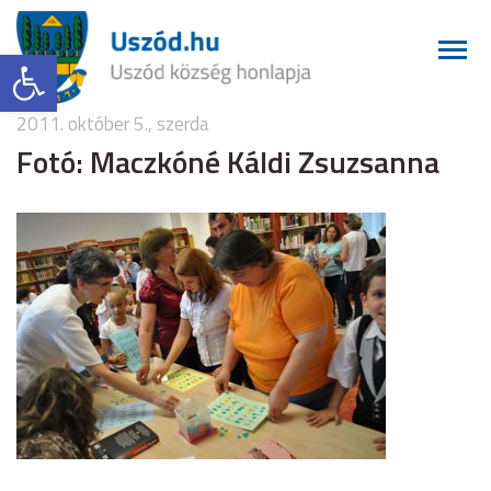
Eszköztár megnyitása
2011. október 5., szerda
Fotó: Maczkóné Káldi Zsuzsanna