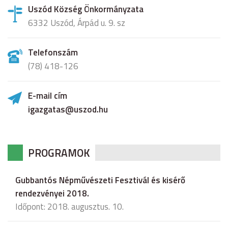
Uszód Község Önkormányzata
6332 Uszód, Árpád u. 9. sz
Telefonszám
(78) 418-126
E-mail cím
igazgatas@uszod.hu
PROGRAMOK
Gubbantós Népművészeti Fesztivál és kisérő
rendezvényei 2018.
Időpont: 2018. augusztus. 10.