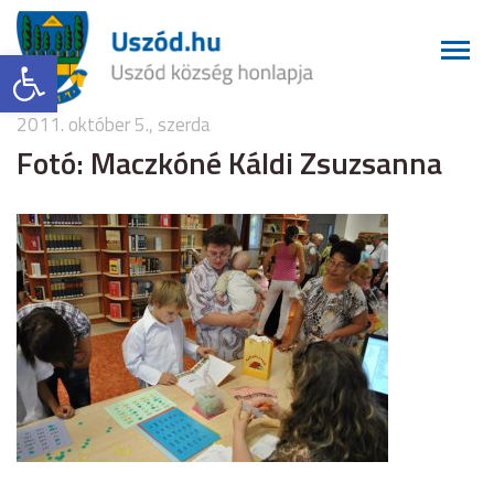
Eszköztár megnyitása
2011. október 5., szerda
Fotó: Maczkóné Káldi Zsuzsanna