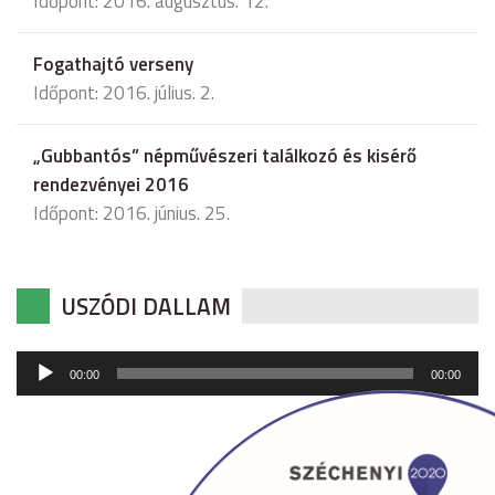
Időpont: 2016. augusztus. 12.
Fogathajtó verseny
Időpont: 2016. július. 2.
„Gubbantós” népművészeri találkozó és kisérő
rendezvényei 2016
Időpont: 2016. június. 25.
USZÓDI DALLAM
Audió
00:00
00:00
lejátszó