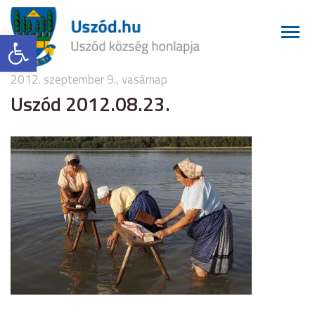
Eszköztár megnyitása
2012. szeptember 9., vasárnap
Uszód 2012.08.23.