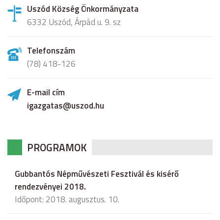
Uszód Község Önkormányzata
6332 Uszód, Árpád u. 9. sz
Telefonszám
(78) 418-126
E-mail cím
igazgatas@uszod.hu
PROGRAMOK
Gubbantós Népművészeti Fesztivál és kisérő
rendezvényei 2018.
Időpont: 2018. augusztus. 10.