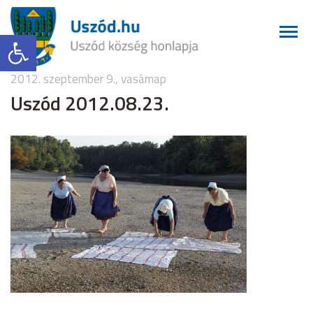
Eszköztár megnyitása
2012. szeptember 9., vasárnap
Uszód 2012.08.23.