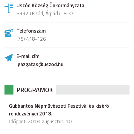
Uszód Község Önkormányzata
6332 Uszód, Árpád u. 9. sz
Telefonszám
(78) 418-126
E-mail cím
igazgatas@uszod.hu
PROGRAMOK
Gubbantós Népművészeti Fesztivál és kisérő
rendezvényei 2018.
Időpont: 2018. augusztus. 10.