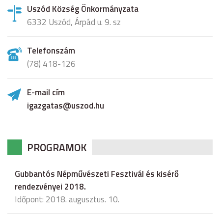
Uszód Község Önkormányzata
6332 Uszód, Árpád u. 9. sz
Telefonszám
(78) 418-126
E-mail cím
igazgatas@uszod.hu
PROGRAMOK
Gubbantós Népművészeti Fesztivál és kisérő
rendezvényei 2018.
Időpont: 2018. augusztus. 10.