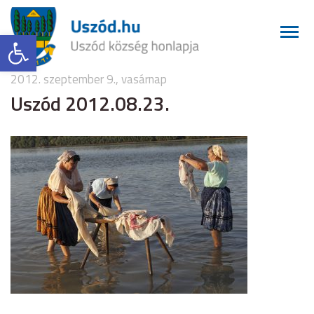
Eszköztár megnyitása
2012. szeptember 9., vasárnap
Uszód 2012.08.23.