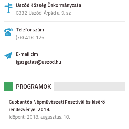
Uszód Község Önkormányzata
6332 Uszód, Árpád u. 9. sz
Telefonszám
(78) 418-126
E-mail cím
igazgatas@uszod.hu
PROGRAMOK
Gubbantós Népművészeti Fesztivál és kisérő
rendezvényei 2018.
Időpont: 2018. augusztus. 10.