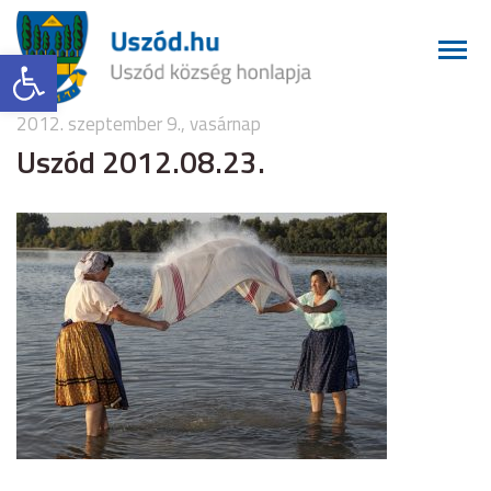
Eszköztár megnyitása
2012. szeptember 9., vasárnap
Uszód 2012.08.23.