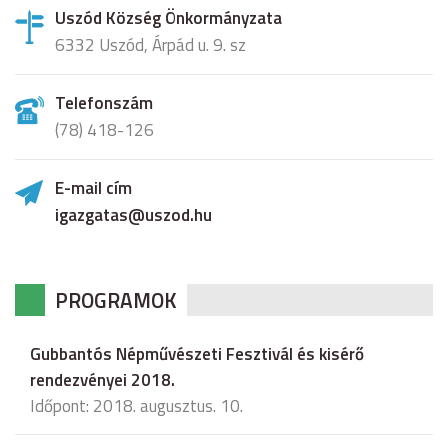
Uszód Község Önkormányzata
6332 Uszód, Árpád u. 9. sz
Telefonszám
(78) 418-126
E-mail cím
igazgatas@uszod.hu
PROGRAMOK
Gubbantós Népművészeti Fesztivál és kisérő
rendezvényei 2018.
Időpont: 2018. augusztus. 10.