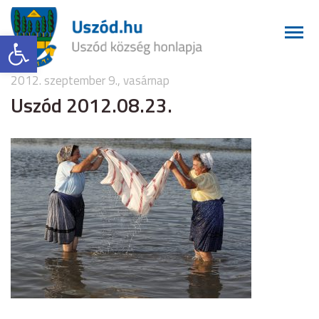
Eszköztár megnyitása
2012. szeptember 9., vasárnap
Uszód 2012.08.23.