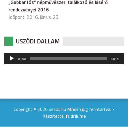
„Gubbantós” népművészeri találkozó és kisérő
rendezvényei 2016
Időpont: 2016. június. 25.
USZÓDI DALLAM
Audió
00:00
00:00
lejátszó
Copyright © 2026 uszod.hu Minden jog fenntartva. •
Készítette:
fridrik.me