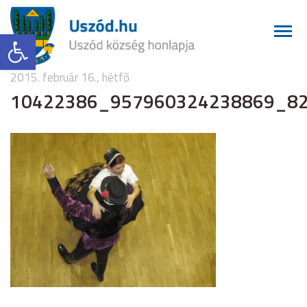
Eszköztár megnyitása
2015. február 16., hétfő
10422386_957960324238869_8