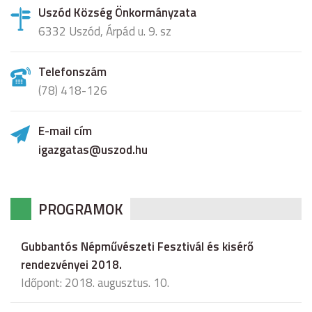
Uszód Község Önkormányzata
6332 Uszód, Árpád u. 9. sz
Telefonszám
(78) 418-126
E-mail cím
igazgatas@uszod.hu
PROGRAMOK
Gubbantós Népművészeti Fesztivál és kisérő
rendezvényei 2018.
Időpont: 2018. augusztus. 10.