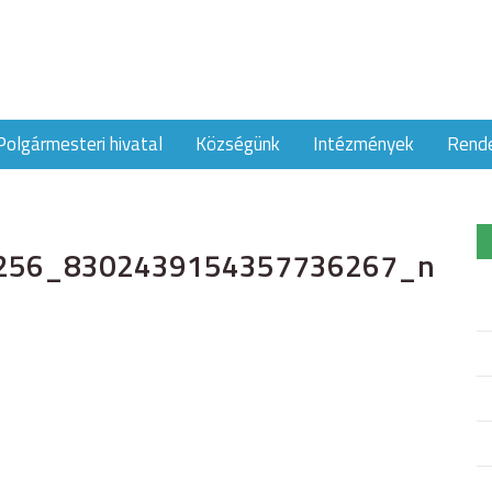
Polgármesteri hivatal
Községünk
Intézmények
Rend
256_8302439154357736267_n