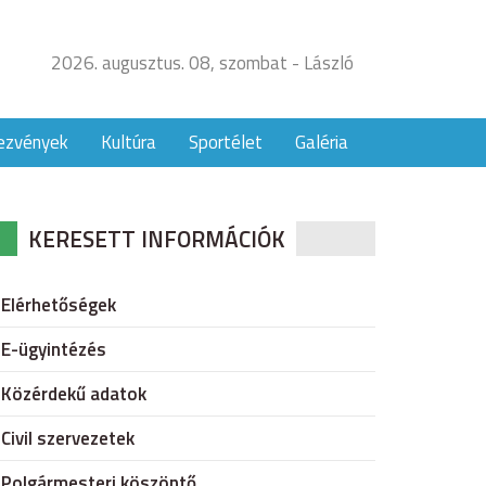
2026. augusztus. 08, szombat - László
ezvények
Kultúra
Sportélet
Galéria
KERESETT INFORMÁCIÓK
Elérhetőségek
E-ügyintézés
Közérdekű adatok
Civil szervezetek
Polgármesteri köszöntő