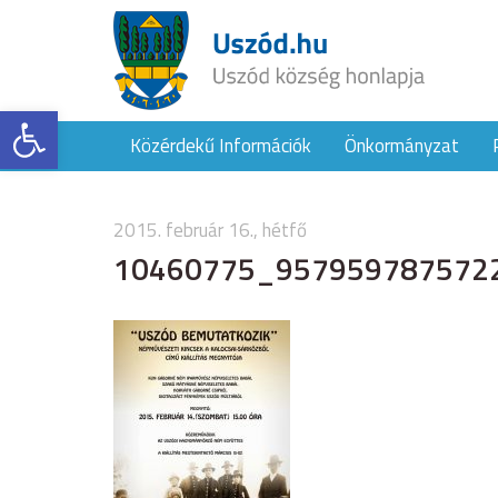
Eszköztár megnyitása
Közérdekű Információk
Önkormányzat
2015. február 16., hétfő
10460775_957959787572