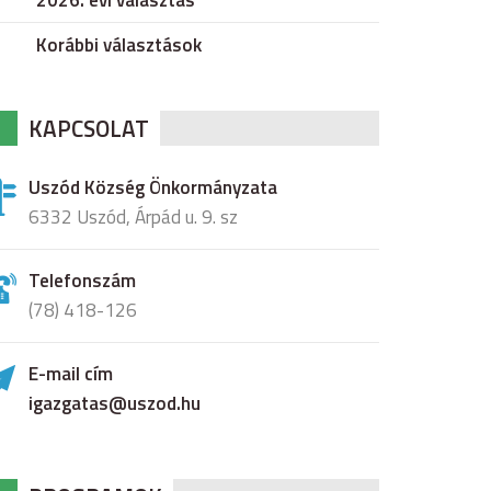
2026. évi választás
Korábbi választások
KAPCSOLAT
Uszód Község Önkormányzata
6332 Uszód, Árpád u. 9. sz
Telefonszám
(78) 418-126
E-mail cím
igazgatas@uszod.hu