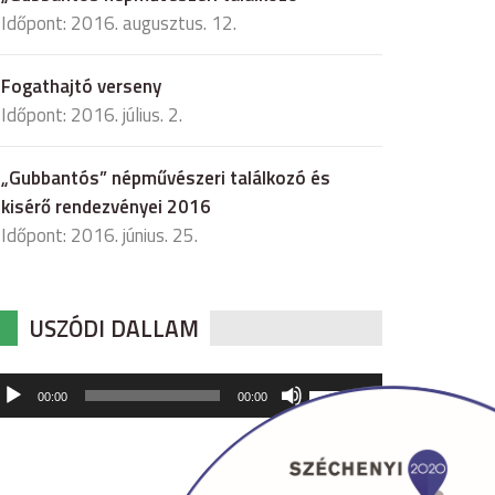
Időpont: 2016. augusztus. 12.
Fogathajtó verseny
Időpont: 2016. július. 2.
„Gubbantós” népművészeri találkozó és
kisérő rendezvényei 2016
Időpont: 2016. június. 25.
USZÓDI DALLAM
udió
A
00:00
00:00
hangerő
játszó
növeléséhez,
illetőleg
csökkentéséhez
a