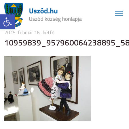
Eszköztár megnyitása
2015. február 16., hétfő
10959839_957960064238895_5