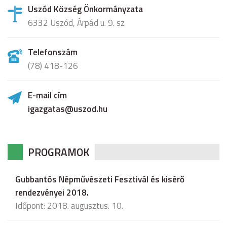
Uszód Község Önkormányzata
6332 Uszód, Árpád u. 9. sz
Telefonszám
(78) 418-126
E-mail cím
igazgatas@uszod.hu
PROGRAMOK
Gubbantós Népművészeti Fesztivál és kisérő
rendezvényei 2018.
Időpont: 2018. augusztus. 10.