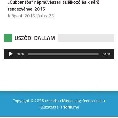
„Gubbantós” népművészeri találkozó és kisérő
rendezvényei 2016
Időpont: 2016. június. 25.
USZÓDI DALLAM
Audió
00:00
00:00
lejátszó
Copyright © 2026 uszod.hu Minden jog fenntartva. •
Készítette:
fridrik.me