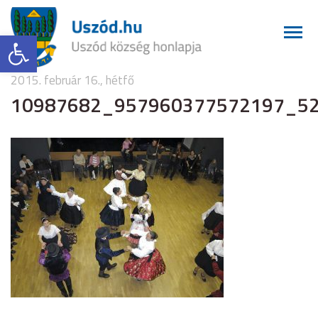
Eszköztár megnyitása
2015. február 16., hétfő
10987682_957960377572197_5