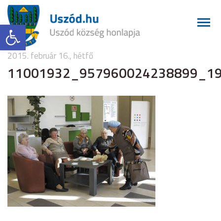
Eszköztár megnyitása
2015. február 16., hétfő
11001932_957960024238899_1