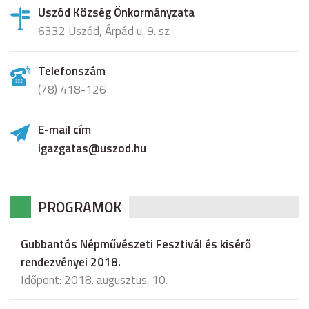
Uszód Község Önkormányzata
6332 Uszód, Árpád u. 9. sz
Telefonszám
(78) 418-126
E-mail cím
igazgatas@uszod.hu
PROGRAMOK
Gubbantós Népművészeti Fesztivál és kisérő
rendezvényei 2018.
Időpont: 2018. augusztus. 10.