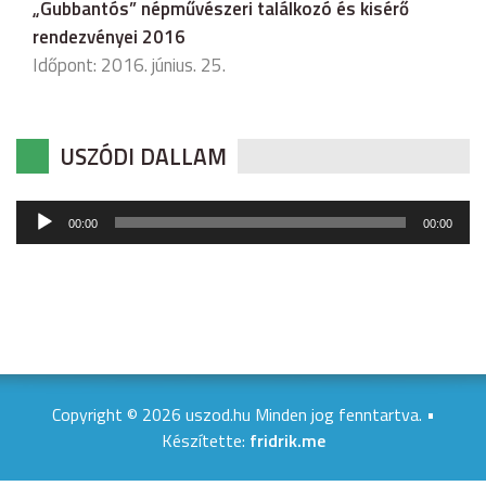
„Gubbantós” népművészeri találkozó és kisérő
rendezvényei 2016
Időpont: 2016. június. 25.
USZÓDI DALLAM
Audió
00:00
00:00
lejátszó
Copyright © 2026 uszod.hu Minden jog fenntartva. •
Készítette:
fridrik.me