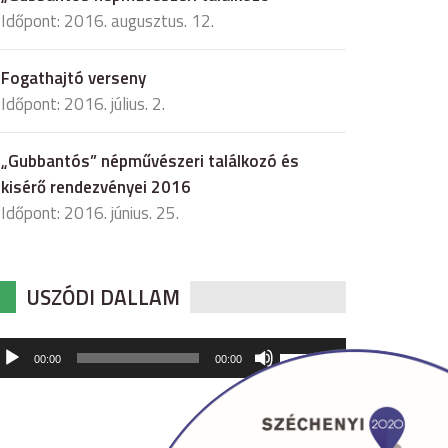
Időpont: 2016. augusztus. 12.
Fogathajtó verseny
Időpont: 2016. július. 2.
„Gubbantós” népművészeri találkozó és
kisérő rendezvényei 2016
Időpont: 2016. június. 25.
USZÓDI DALLAM
udió
A
00:00
00:00
hangerő
játszó
növeléséhez,
illetőleg
csökkentéséhez
a