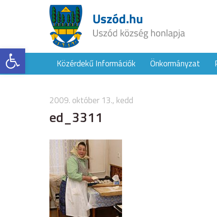
Eszköztár megnyitása
Közérdekű Információk
Önkormányzat
2009. október 13., kedd
ed_3311