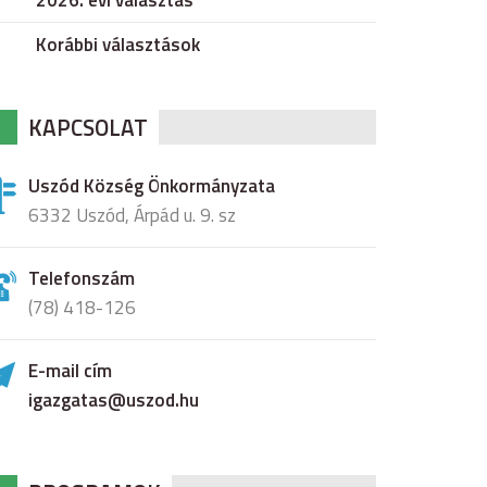
2026. évi választás
Korábbi választások
KAPCSOLAT
Uszód Község Önkormányzata
6332 Uszód, Árpád u. 9. sz
Telefonszám
(78) 418-126
E-mail cím
igazgatas@uszod.hu