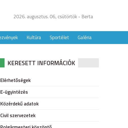
2026. augusztus. 06, csütörtök - Berta
ezvények
Kultúra
Sportélet
Galéria
KERESETT INFORMÁCIÓK
Elérhetőségek
E-ügyintézés
Közérdekű adatok
Civil szervezetek
Polgármesteri köszöntő