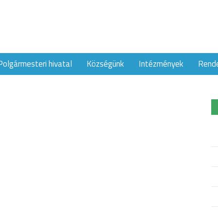
Polgármesteri hivatal
Községünk
Intézmények
Rend