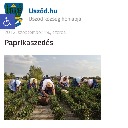
Eszköztár megnyitása
2012. szeptember 19., szerda
Paprikaszedés