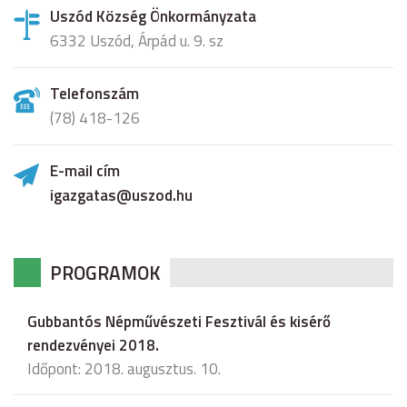
Uszód Község Önkormányzata
6332 Uszód, Árpád u. 9. sz
Telefonszám
(78) 418-126
E-mail cím
igazgatas@uszod.hu
PROGRAMOK
Gubbantós Népművészeti Fesztivál és kisérő
rendezvényei 2018.
Időpont: 2018. augusztus. 10.