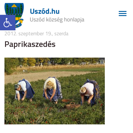
Eszköztár megnyitása
2012. szeptember 19., szerda
Paprikaszedés