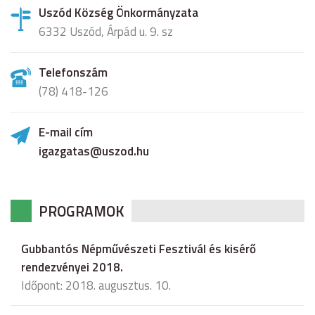
Uszód Község Önkormányzata
6332 Uszód, Árpád u. 9. sz
Telefonszám
(78) 418-126
E-mail cím
igazgatas@uszod.hu
PROGRAMOK
Gubbantós Népművészeti Fesztivál és kisérő
rendezvényei 2018.
Időpont: 2018. augusztus. 10.