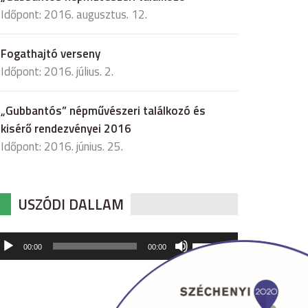
Időpont: 2016. augusztus. 12.
Fogathajtó verseny
Időpont: 2016. július. 2.
„Gubbantós” népművészeri találkozó és
kisérő rendezvényei 2016
Időpont: 2016. június. 25.
USZÓDI DALLAM
udió
A
00:00
00:00
hangerő
játszó
növeléséhez,
illetőleg
csökkentéséhez
a