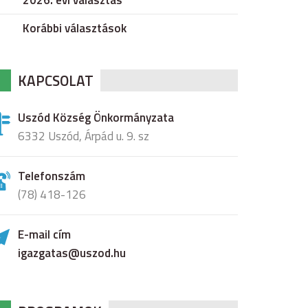
2026. évi választás
Korábbi választások
KAPCSOLAT
Uszód Község Önkormányzata
6332 Uszód, Árpád u. 9. sz
Telefonszám
(78) 418-126
E-mail cím
igazgatas@uszod.hu