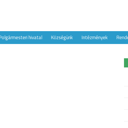
Polgármesteri hivatal
Községünk
Intézmények
Rend