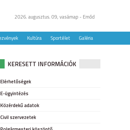
2026. augusztus. 09, vasárnap - Emőd
ezvények
Kultúra
Sportélet
Galéria
KERESETT INFORMÁCIÓK
Elérhetőségek
E-ügyintézés
Közérdekű adatok
Civil szervezetek
Polgármesteri köszöntő