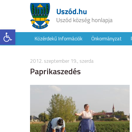
Eszköztár megnyitása
Közérdekű Információk
Önkormányzat
2012. szeptember 19., szerda
Paprikaszedés