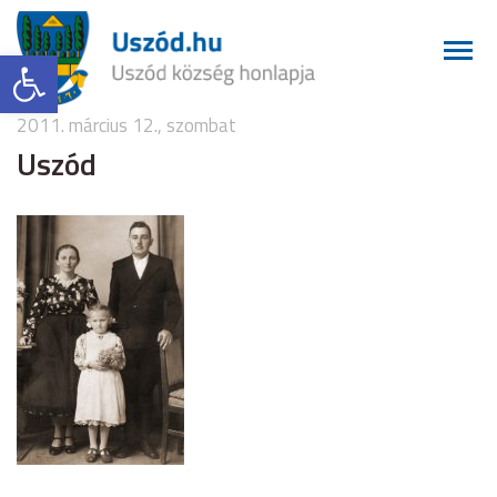
Eszköztár megnyitása
2011. március 12., szombat
Uszód