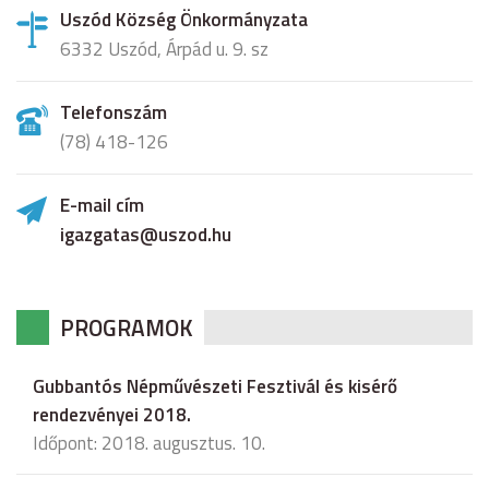
Uszód Község Önkormányzata
6332 Uszód, Árpád u. 9. sz
Telefonszám
(78) 418-126
E-mail cím
igazgatas@uszod.hu
PROGRAMOK
Gubbantós Népművészeti Fesztivál és kisérő
rendezvényei 2018.
Időpont: 2018. augusztus. 10.