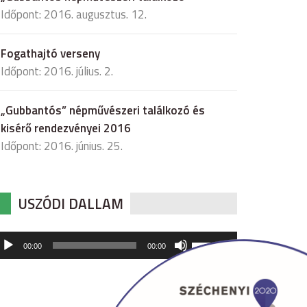
Időpont: 2016. augusztus. 12.
Fogathajtó verseny
Időpont: 2016. július. 2.
„Gubbantós” népművészeri találkozó és
kisérő rendezvényei 2016
Időpont: 2016. június. 25.
USZÓDI DALLAM
udió
A
00:00
00:00
hangerő
játszó
növeléséhez,
illetőleg
csökkentéséhez
a