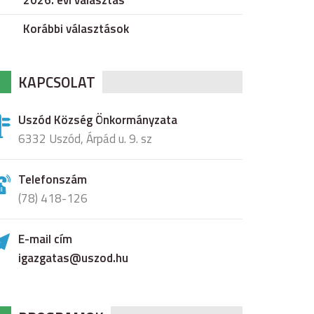
2026. évi választás
Korábbi választások
KAPCSOLAT
Uszód Község Önkormányzata
6332 Uszód, Árpád u. 9. sz
Telefonszám
(78) 418-126
E-mail cím
igazgatas@uszod.hu