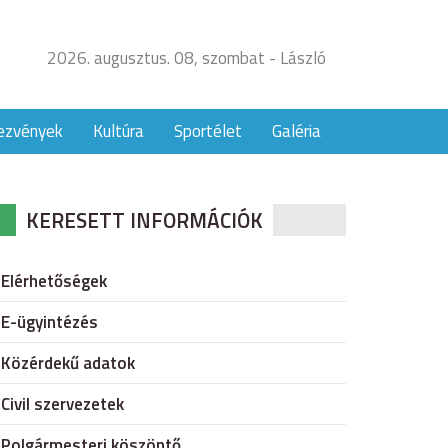
2026. augusztus. 08, szombat - László
ezvények
Kultúra
Sportélet
Galéria
KERESETT INFORMÁCIÓK
Elérhetőségek
E-ügyintézés
Közérdekű adatok
Civil szervezetek
Polgármesteri köszöntő