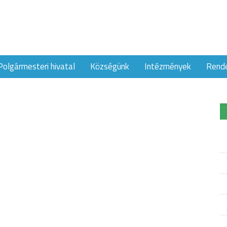
Polgármesteri hivatal
Községünk
Intézmények
Rend