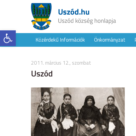
Eszköztár megnyitása
Közérdekű Információk
Önkormányzat
2011. március 12., szombat
Uszód