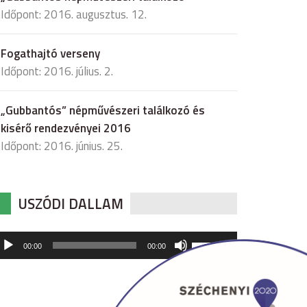
Időpont: 2016. augusztus. 12.
Fogathajtó verseny
Időpont: 2016. július. 2.
„Gubbantós” népművészeri találkozó és
kisérő rendezvényei 2016
Időpont: 2016. június. 25.
USZÓDI DALLAM
udió
A
00:00
00:00
hangerő
játszó
növeléséhez,
illetőleg
csökkentéséhez
a