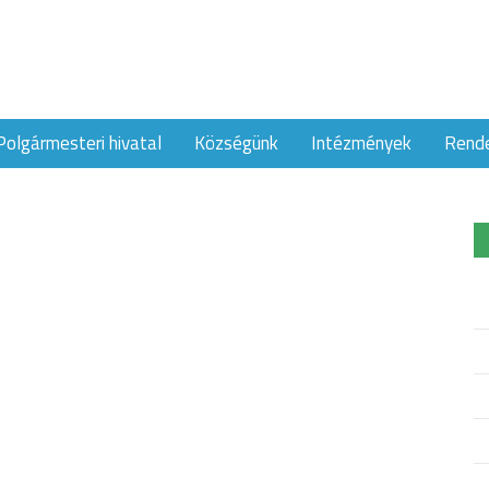
Polgármesteri hivatal
Községünk
Intézmények
Rend