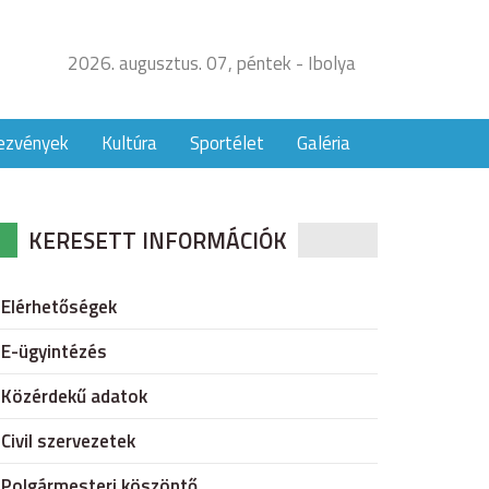
2026. augusztus. 07, péntek - Ibolya
ezvények
Kultúra
Sportélet
Galéria
KERESETT INFORMÁCIÓK
Elérhetőségek
E-ügyintézés
Közérdekű adatok
Civil szervezetek
Polgármesteri köszöntő