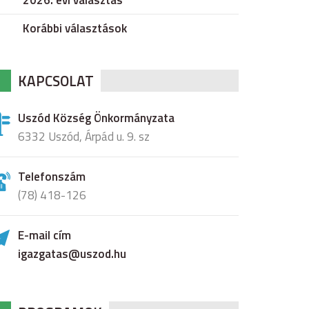
2026. évi választás
Korábbi választások
KAPCSOLAT
Uszód Község Önkormányzata
6332 Uszód, Árpád u. 9. sz
Telefonszám
(78) 418-126
E-mail cím
igazgatas@uszod.hu