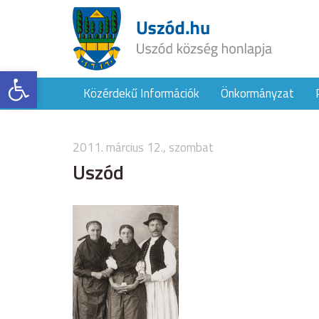
Eszköztár megnyitása
Közérdekű Információk
Önkormányzat
2011. március 12., szombat
Uszód