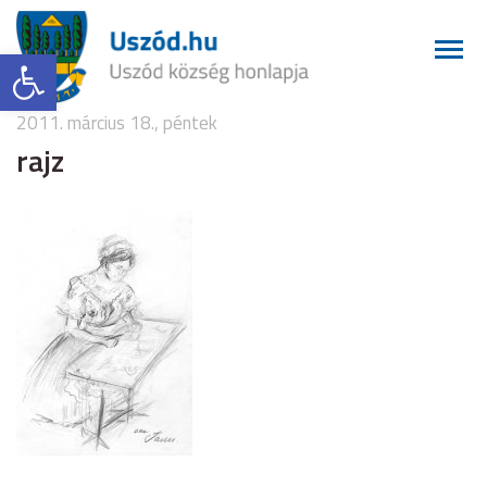
Eszköztár megnyitása
2011. március 18., péntek
rajz