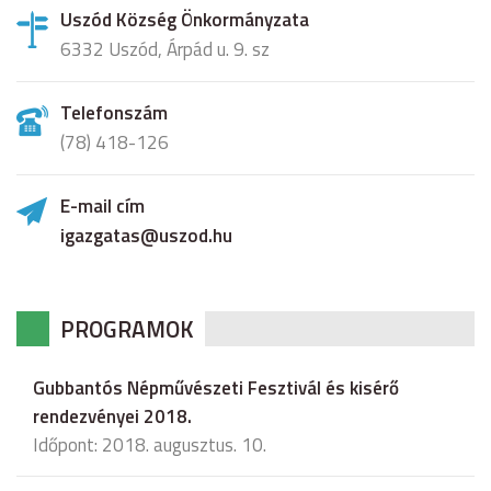
Uszód Község Önkormányzata
6332 Uszód, Árpád u. 9. sz
Telefonszám
(78) 418-126
E-mail cím
igazgatas@uszod.hu
PROGRAMOK
Gubbantós Népművészeti Fesztivál és kisérő
rendezvényei 2018.
Időpont: 2018. augusztus. 10.