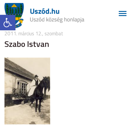
Eszköztár megnyitása
2011. március 12., szombat
Szabo Istvan