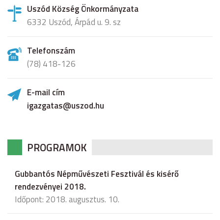
Uszód Község Önkormányzata
6332 Uszód, Árpád u. 9. sz
Telefonszám
(78) 418-126
E-mail cím
igazgatas@uszod.hu
PROGRAMOK
Gubbantós Népművészeti Fesztivál és kisérő
rendezvényei 2018.
Időpont: 2018. augusztus. 10.