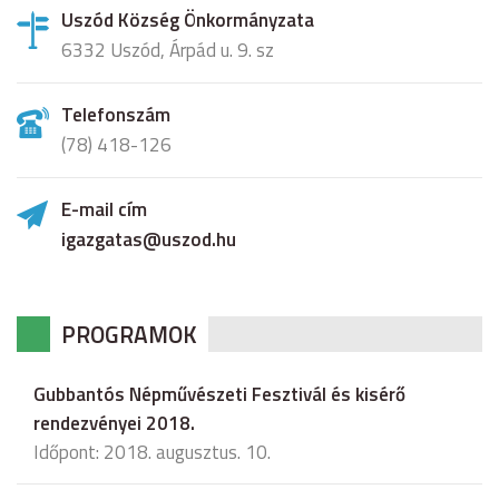
Uszód Község Önkormányzata
6332 Uszód, Árpád u. 9. sz
Telefonszám
(78) 418-126
E-mail cím
igazgatas@uszod.hu
PROGRAMOK
Gubbantós Népművészeti Fesztivál és kisérő
rendezvényei 2018.
Időpont: 2018. augusztus. 10.