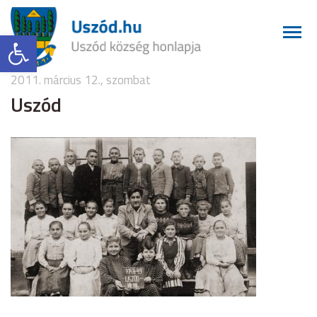
Eszköztár megnyitása
2011. március 12., szombat
Uszód