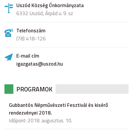
Uszód Község Önkormányzata
6332 Uszód, Árpád u. 9. sz
Telefonszám
(78) 418-126
E-mail cím
igazgatas@uszod.hu
PROGRAMOK
Gubbantós Népművészeti Fesztivál és kisérő
rendezvényei 2018.
Időpont: 2018. augusztus. 10.