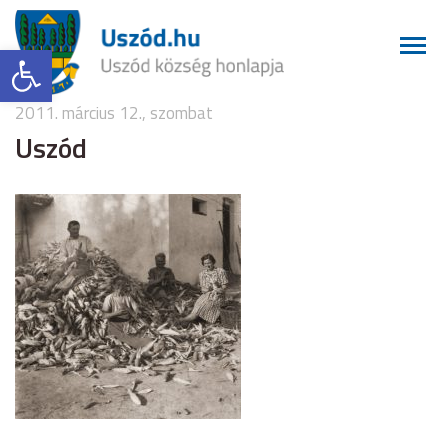
Eszköztár megnyitása
2011. március 12., szombat
Uszód