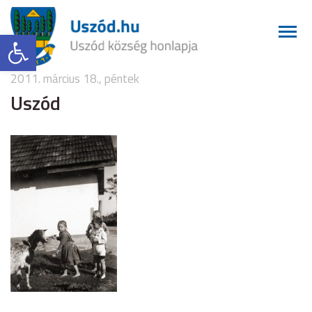
Eszköztár megnyitása
2011. március 18., péntek
Uszód