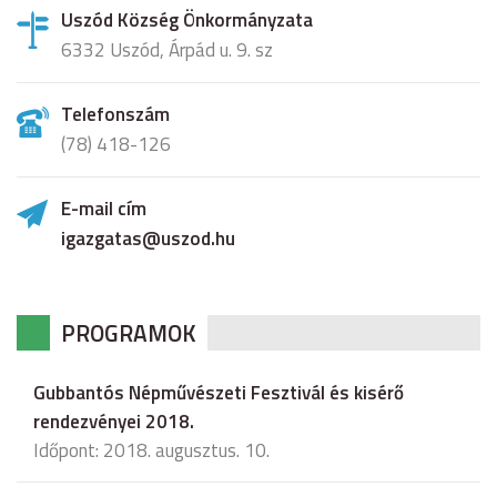
Uszód Község Önkormányzata
6332 Uszód, Árpád u. 9. sz
Telefonszám
(78) 418-126
E-mail cím
igazgatas@uszod.hu
PROGRAMOK
Gubbantós Népművészeti Fesztivál és kisérő
rendezvényei 2018.
Időpont: 2018. augusztus. 10.