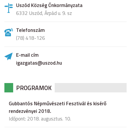
Uszód Község Önkormányzata
6332 Uszód, Árpád u. 9. sz
Telefonszám
(78) 418-126
E-mail cím
igazgatas@uszod.hu
PROGRAMOK
Gubbantós Népművészeti Fesztivál és kisérő
rendezvényei 2018.
Időpont: 2018. augusztus. 10.