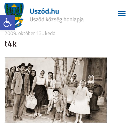
Eszköztár megnyitása
2009. október 13., kedd
t4k